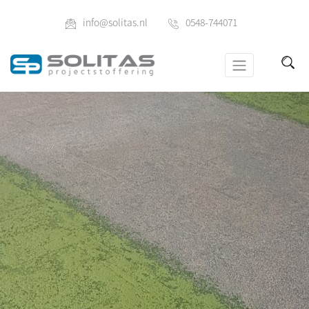
info@solitas.nl
0548-744071