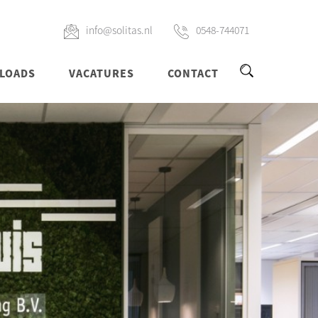
info@solitas.nl
0548-744071
LOADS
VACATURES
CONTACT