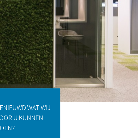
ATIE KANTOORGEBOUW
RE
ENIEUWD WAT WIJ
OOR U KUNNEN
OEN?