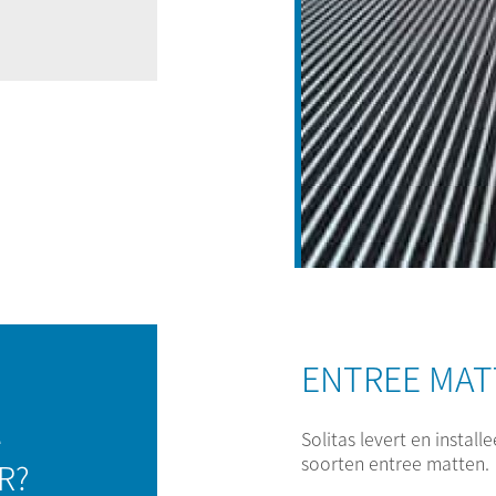
ENTREE MAT
SOLITAS LEVERT HE
e
Solitas levert en installe
soorten entree matten.
R?