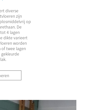
T
ert diverse
tvloeren zijn
losmiddelvrij op
urethaan. De
tot 4 lagen
e dikte varieert
tvloeren worden
n of twee lagen
e gekleurde
lak.
oeren