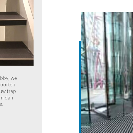
obby, we
 soorten
uw trap
em dan
s.