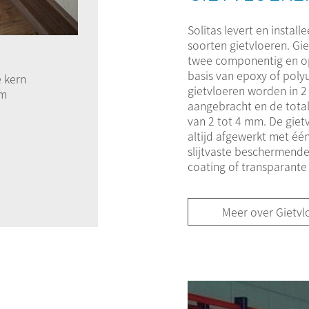
SOLITAS LEVERT HE
Solitas levert en installe
soorten gietvloeren. Gie
twee componentig en op
basis van epoxy of poly
e kern
gietvloeren worden in 2 
um
aangebracht en de total
van 2 tot 4 mm. De gie
altijd afgewerkt met éé
slijtvaste beschermend
coating of transparante 
Meer over Gietvl