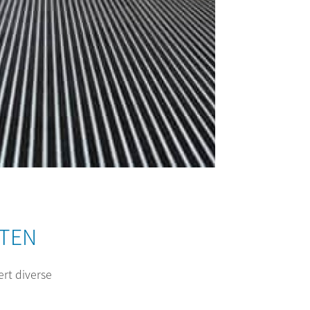
TEN
T
ert diverse