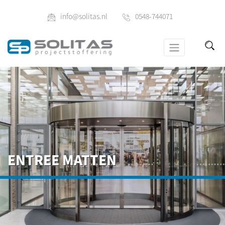
info@solitas.nl
0548-744071
ENTREE MATTEN